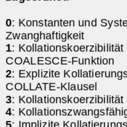
0
: Konstanten und Syst
Zwanghaftigkeit
1
: Kollationskoerzibilit
COALESCE-Funktion
2
: Explizite Kollatierung
COLLATE-Klausel
3
: Kollationskoerzibilitä
4
: Kollationszwangsfähi
5
: Implizite Kollatierun