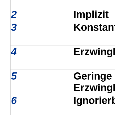
2
Implizit
3
Konstan
4
Erzwing
5
Geringe
Erzwingb
6
Ignorier