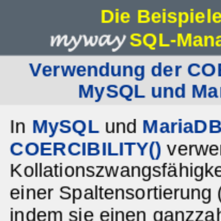
Die Beispiel
myway
SQL-Manag
Verwendung der COE
MySQL und Ma
In
MySQL
und
MariaD
COERCIBILITY()
verwen
Kollationszwangsfähigke
einer Spaltensortierung 
indem sie einen ganzzah